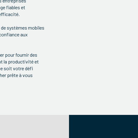
s entreprises
ge fiables et
efficacité.
s, de systèmes mobiles
 confiance aux
r pour fournir des
t la productivité et
 soit votre défi
ther prête à vous