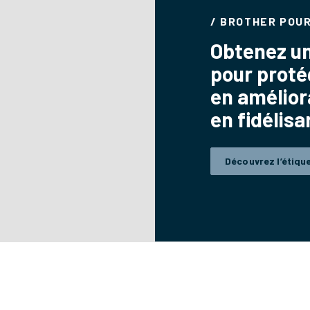
/ BROTHER POUR
Obtenez un
pour proté
en amélior
en fidélisa
Découvrez l’étiqu