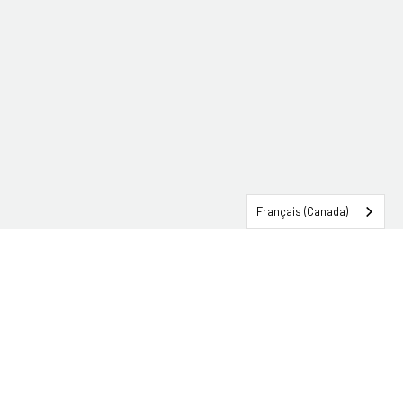
Français (Canada)
CONNEXION SERVICEHUB
CONTACTEZ TRG