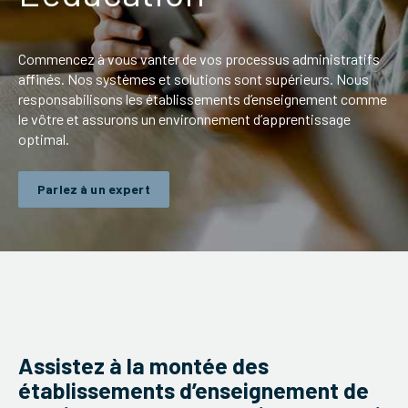
ServiceHub
Commencez à vous vanter de vos processus administratifs
affinés. Nos systèmes et solutions sont supérieurs. Nous
Recherche
responsabilisons les établissements d’enseignement comme
le vôtre et assurons un environnement d’apprentissage
optimal.
Parlez à un expert
Assistez à la montée des
établissements d’enseignement de