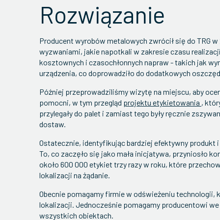
Rozwiązanie
Producent wyrobów metalowych zwrócił się do TRG w 
wyzwaniami, jakie napotkali w zakresie czasu realizac
kosztownych i czasochłonnych napraw - takich jak wy
urządzenia, co doprowadziło do dodatkowych oszczędn
Później przeprowadziliśmy wizytę na miejscu, aby ocen
pomocni, w tym przegląd
projektu etykietowania
, któ
przylegały do palet i zamiast tego były ręcznie zszyw
dostaw.
Ostatecznie, identyfikując bardziej efektywny produk
To, co zaczęło się jako mała inicjatywa, przyniosło ko
około 600 000 etykiet trzy razy w roku, które przec
lokalizacji na żądanie.
Obecnie pomagamy firmie w odświeżeniu technologii, 
lokalizacji. Jednocześnie pomagamy producentowi we
wszystkich obiektach.