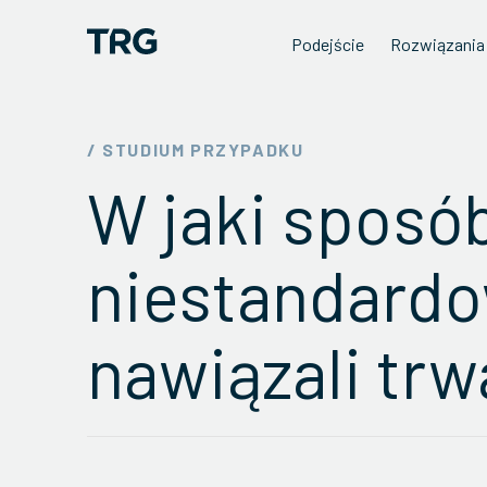
Podejście
Rozwiązania
/ STUDIUM PRZYPADKU
W jaki sposó
niestandard
nawiązali tr