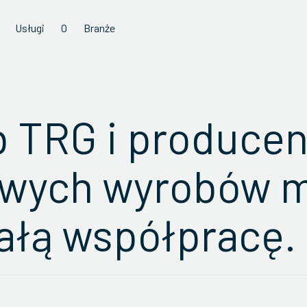
Usługi
O
Branże
b TRG i producen
owych wyrobów 
wałą współpracę.