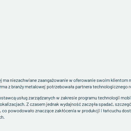
j ma niezachwiane zaangażowanie w oferowanie swoim klientom nie
firma z branży metalowej potrzebowała partnera technologiczneg
ostawcą usług zarządzanych w zakresie programu technologii mobil
 lokalizacjach. Z czasem jednak wydajność zaczęła spadać, szczegól
ęt, co powodowało znaczące zakłócenia w produkcji i łańcuchu dos
ch.