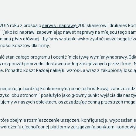
2014 roku z prośbą o
serwis i naprawę
200 skanerów i drukarek ko
ji i jakości napraw, zapewniając nawet
naprawy na miejscu
tego sam
miana płyty głównej - byliśmy w stanie wykorzystać nasze bogat
ości kosztów dla firmy.
ić stan całego programu i ocenić inicjatywę wymiany/naprawy. Odkr
ry rozpoczął poprzedni dostawca usług zarządzanych przez firmę. N
ane. Ponadto koszt każdej naklejki wzrósł, a wraz z zakupioną il
t i negocjując bardziej konkurencyjną cenę jednostkową, zaoszczęd
rzyści obu stronom i posłużyło jako główny punkt wyjścia dla naszyc
howujemy w naszych obiektach, oszczędzając cenną przestrzeń mag
które obejmie rozmieszczenie urządzeń, konfigurację, wyposażenie
 wdrożeniu
ujednoliconej platformy zarządzania punktami końcowy