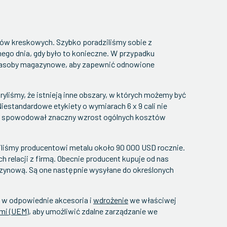
dów kreskowych. Szybko poradziliśmy sobie z
ego dnia, gdy było to konieczne. W przypadku
e zasoby magazynowe, aby zapewnić odnowione
yliśmy, że istnieją inne obszary, w których możemy być
iestandardowe etykiety o wymiarach 6 x 9 cali nie
ością spowodował znaczny wzrost ogólnych kosztów
ziliśmy producentowi metalu około 90 000 USD rocznie.
h relacji z firmą. Obecnie producent kupuje od nas
azynową. Są one następnie wysyłane do określonych
 w odpowiednie akcesoria i
wdrożenie
we właściwej
mi (UEM)
, aby umożliwić zdalne zarządzanie we