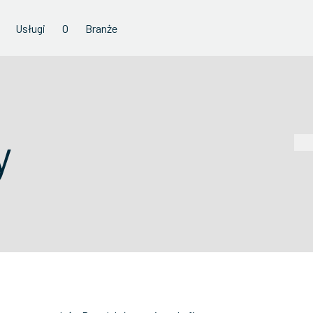
Usługi
O
Branże
y