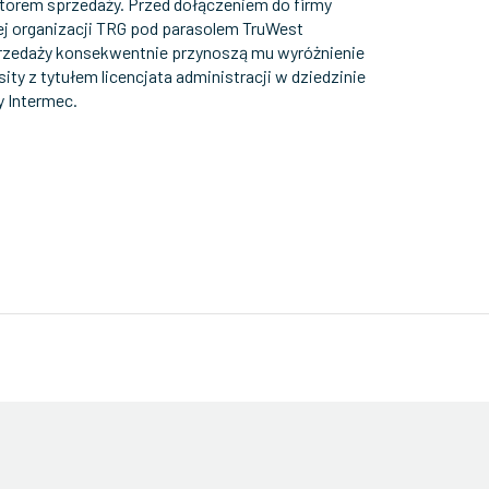
ktorem sprzedaży. Przed dołączeniem do firmy
ej organizacji TRG pod parasolem TruWest
przedaży konsekwentnie przynoszą mu wyróżnienie
ity z tytułem licencjata administracji w dziedzinie
y Intermec.